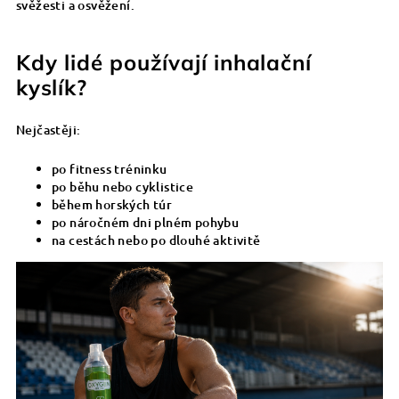
svěžesti a osvěžení.
Kdy lidé používají inhalační
kyslík?
Nejčastěji:
po fitness tréninku
po běhu nebo cyklistice
během horských túr
po náročném dni plném pohybu
na cestách nebo po dlouhé aktivitě