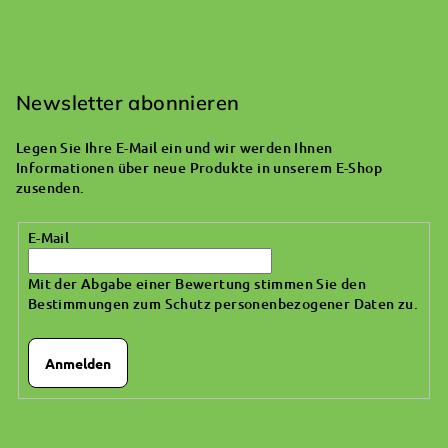
F
u
ß
Newsletter abonnieren
z
Legen Sie Ihre E-Mail ein und wir werden Ihnen
e
Informationen über neue Produkte in unserem E-Shop
i
zusenden.
l
E-Mail
e
Mit der Abgabe einer Bewertung stimmen Sie den
Bestimmungen zum Schutz personenbezogener Daten zu
.
Anmelden