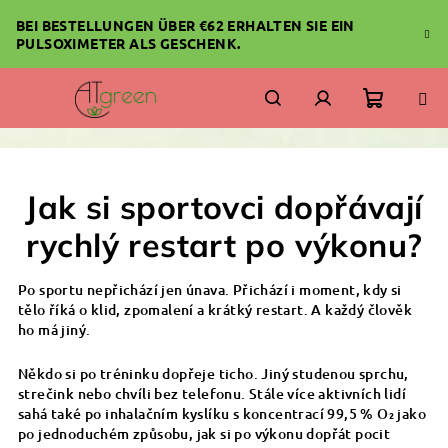
Zum
BEI BESTELLUNGEN ÜBER €62 ERHALTEN SIE EIN
Inhalt
PULSOXIMETER ALS GESCHENK.
springen
Warenk
Suchen
Login
Jak si sportovci dopřávají
rychlý restart po výkonu?
Po sportu nepřichází jen únava. Přichází i moment, kdy si
tělo říká o klid, zpomalení a krátký restart. A každý člověk
ho má jiný.
Někdo si po tréninku dopřeje ticho. Jiný studenou sprchu,
strečink nebo chvíli bez telefonu. Stále více aktivních lidí
sahá také po inhalačním kyslíku s koncentrací 99,5 % O₂ jako
po jednoduchém způsobu, jak si po výkonu dopřát pocit