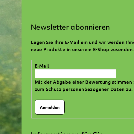
F
u
Newsletter abonnieren
ß
Legen Sie Ihre E-Mail ein und wir werden Ih
z
neue Produkte in unserem E-Shop zusenden.
e
E-Mail
i
Mit der Abgabe einer Bewertung stimmen 
l
zum Schutz personenbezogener Daten zu
.
e
Anmelden