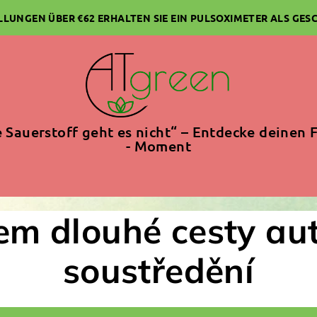
ELLUNGEN ÜBER €62 ERHALTEN SIE EIN PULSOXIMETER ALS GES
 Sauerstoff geht es nicht“ – Entdecke deinen F
- Moment
hem dlouhé cesty au
soustředění