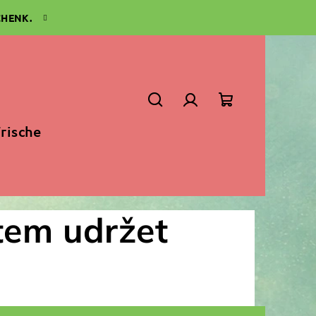
CHENK.
Suchen
Login
Warenkorb
rische
tem udržet