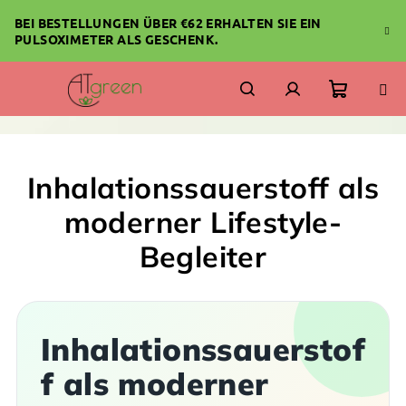
Zum
BEI BESTELLUNGEN ÜBER €62 ERHALTEN SIE EIN
Inhalt
PULSOXIMETER ALS GESCHENK.
springen
Warenk
Suchen
Login
Inhalationssauerstoff als
moderner Lifestyle-
Begleiter
Inhalationssauerstof
f als moderner