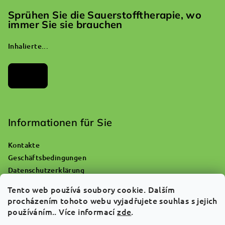
Sprühen Sie die Sauerstofftherapie, wo
immer Sie sie brauchen
Inhalierte...
Archiv
Informationen für Sie
Kontakte
Geschäftsbedingungen
Datenschutzerklärung
Wohin mit einer leeren Sauerstoffflasche?
Tento web používá soubory cookie. Dalším
Reklamationen und Warenrückgabe
procházením tohoto webu vyjadřujete souhlas s jejich
Über uns
používáním.. Více informací
zde
.
FAQ