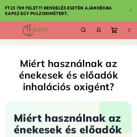
Ugrás
FT23 789 FELETTI RENDELÉS ESETÉN AJÁNDÉKBA
a
KAPSZ EGY PULZOXIMÉTERT.
fő
tartalomhoz
Kosár
Keresés
Bejelentkezés
Miért használnak az
énekesek és előadók
inhalációs oxigént?
Miért használnak az
énekesek és előadók