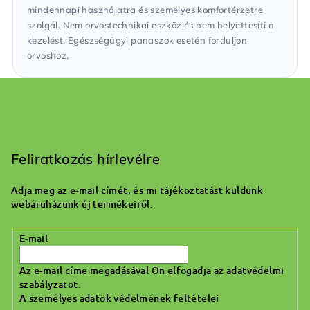
mindennapi használatra és személyes komfortérzetre
szolgál. Nem orvostechnikai eszköz és nem helyettesíti a
kezelést. Egészségügyi panaszok esetén forduljon
orvoshoz.
L
á
b
Feliratkozás hírlevélre
l
Adja meg az e-mail címét, és mi tájékoztatást küldünk
é
webáruházunk új termékeiről.
c
E-mail
Az e-mail címe megadásával Ön elfogadja az adatvédelmi
szabályzatot.
A személyes adatok védelmének feltételei