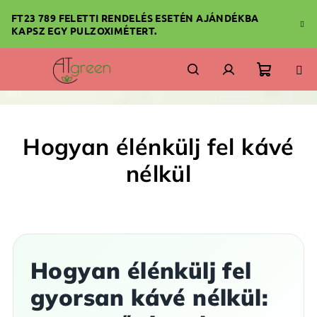
Ugrás
FT23 789 FELETTI RENDELÉS ESETÉN AJÁNDÉKBA
a
KAPSZ EGY PULZOXIMÉTERT.
fő
tartalomhoz
Kosár
Keresés
Bejelentkezés
Hogyan élénkülj fel kávé
nélkül
Hogyan élénkülj fel
gyorsan kávé nélkül: