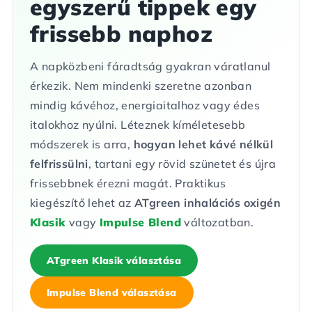
egyszerű tippek egy
frissebb naphoz
A napközbeni fáradtság gyakran váratlanul
érkezik. Nem mindenki szeretne azonban
mindig kávéhoz, energiaitalhoz vagy édes
italokhoz nyúlni. Léteznek kíméletesebb
módszerek is arra,
hogyan lehet kávé nélkül
felfrissülni
, tartani egy rövid szünetet és újra
frissebbnek érezni magát. Praktikus
kiegészítő lehet az
ATgreen inhalációs oxigén
Klasik
vagy
Impulse Blend
változatban.
ATgreen Klasik választása
Impulse Blend választása