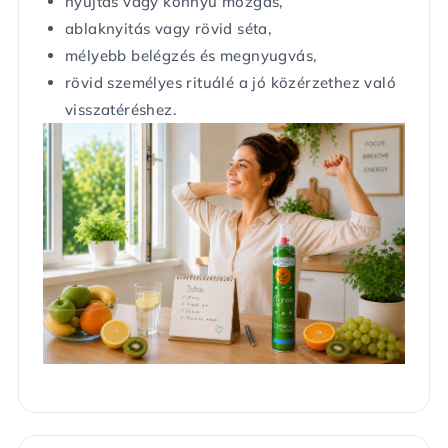
nyújtás vagy könnyű mozgás,
ablaknyitás vagy rövid séta,
mélyebb belégzés és megnyugvás,
rövid személyes rituálé a jó közérzethez való
visszatéréshez.