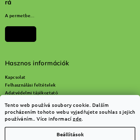
rá
A permetbe...
Archívum
Hasznos információk
Kapcsolat
Felhasználási feltételek
Adatvédelmi tájékoztató
Hol lehet kidobni az üres oxigénpalackot?
Tento web používá soubory cookie. Dalším
Reklamáció és áruvisszaküldés
procházením tohoto webu vyjadřujete souhlas s jejich
Rólunk
používáním.. Více informací
zde
.
GYIK
Beállítások