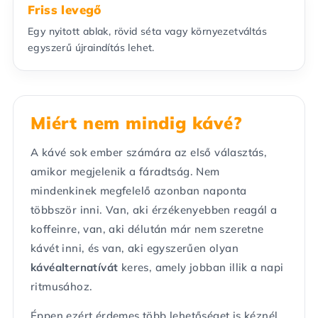
Friss levegő
Egy nyitott ablak, rövid séta vagy környezetváltás
egyszerű újraindítás lehet.
Miért nem mindig kávé?
A kávé sok ember számára az első választás,
amikor megjelenik a fáradtság. Nem
mindenkinek megfelelő azonban naponta
többször inni. Van, aki érzékenyebben reagál a
koffeinre, van, aki délután már nem szeretne
kávét inni, és van, aki egyszerűen olyan
kávéalternatívát
keres, amely jobban illik a napi
ritmusához.
Éppen ezért érdemes több lehetőséget is kéznél