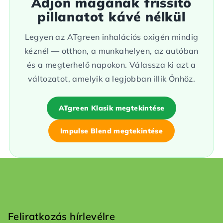
Adjon magának frissítő
pillanatot kávé nélkül
Legyen az ATgreen inhalációs oxigén mindig
kéznél — otthon, a munkahelyen, az autóban
és a megterhelő napokon. Válassza ki azt a
változatot, amelyik a legjobban illik Önhöz.
ATgreen Klasik megtekintése
Impulse Blend megtekintése
L
á
b
Feliratkozás hírlevélre